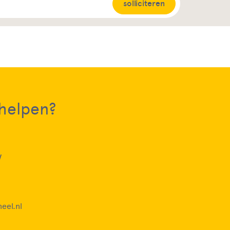
solliciteren
 helpen?
w
eel.nl