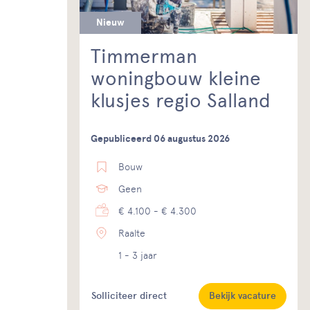
Nieuw
Timmerman
woningbouw kleine
klusjes regio Salland
Gepubliceerd 06 augustus 2026
Bouw
Geen
€ 4.100 - € 4.300
Raalte
1 - 3 jaar
Solliciteer direct
Bekijk vacature