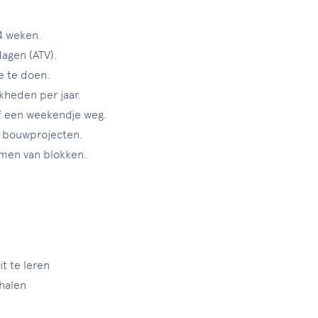
4 weken.
dagen (ATV).
e te doen.
jkheden per jaar.
of een weekendje weg.
e bouwprojecten.
ijmen van blokken.
t te leren
ehalen