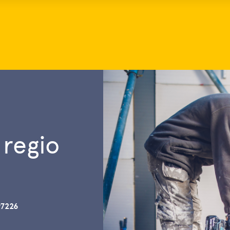
 regio
97226