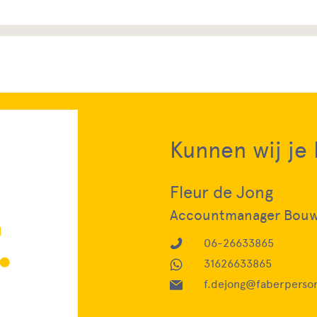
Kunnen wij je
Fleur de Jong
Accountmanager Bou
06-26633865
31626633865
f.dejong@faberperson