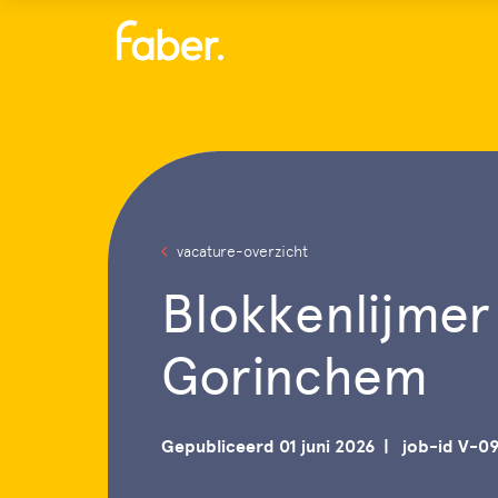
Menu
vacature-overzicht
Blokkenlijmer
Gorinchem
Gepubliceerd 01 juni 2026
job-id V-0