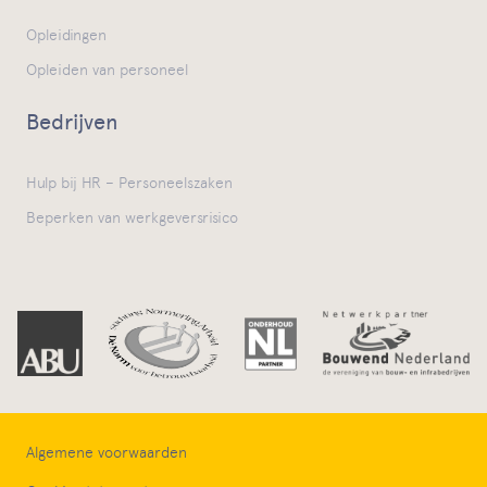
Opleidingen
Opleiden van personeel
Bedrijven
Hulp bij HR – Personeelszaken
Beperken van werkgeversrisico
Algemene voorwaarden