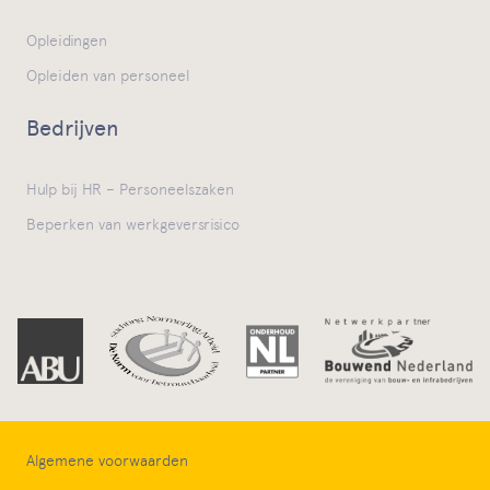
Opleidingen
Opleiden van personeel
Bedrijven
Hulp bij HR – Personeelszaken
Beperken van werkgeversrisico
Algemene voorwaarden