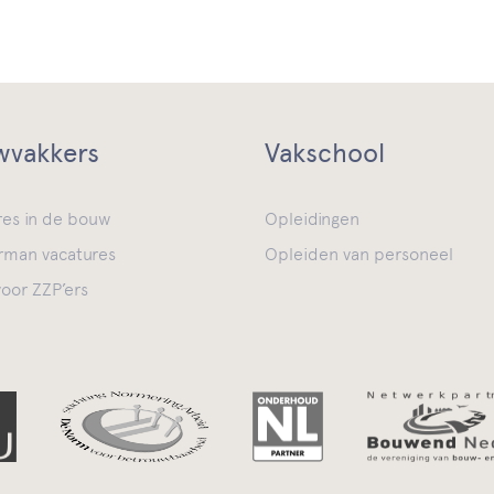
vakkers
Vakschool
res in de bouw
Opleidingen
man vacatures
Opleiden van personeel
oor ZZP’ers