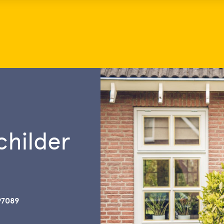
hilder
97089