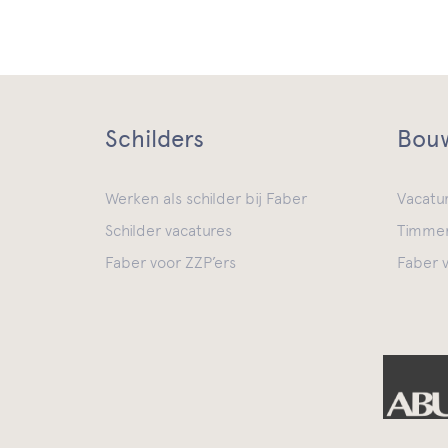
Schilders
Bouw
Werken als schilder bij Faber
Vacatu
Schilder vacatures
Timmer
Faber voor ZZP’ers
Faber v