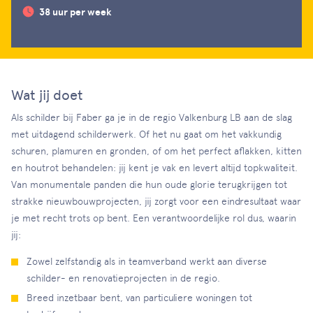
38 uur per week
Wat jij doet
Als schilder bij Faber ga je in de regio Valkenburg LB aan de slag
met uitdagend schilderwerk. Of het nu gaat om het vakkundig
schuren, plamuren en gronden, of om het perfect aflakken, kitten
en houtrot behandelen: jij kent je vak en levert altijd topkwaliteit.
Van monumentale panden die hun oude glorie terugkrijgen tot
strakke nieuwbouwprojecten, jij zorgt voor een eindresultaat waar
je met recht trots op bent. Een verantwoordelijke rol dus, waarin
jij:
Zowel zelfstandig als in teamverband werkt aan diverse
schilder- en renovatieprojecten in de regio.
Breed inzetbaar bent, van particuliere woningen tot