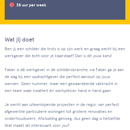
38 uur per week
Wat jij doet
Ben jij een schilder die trots is op zijn werk en graag werkt bij een
werkgever die écht voor je klaarstaat? Dan is dit jouw kans!
Faber is dé werkgever in de schildersbranche, via Faber ga je aan
de slag bij een opdrachtgever die perfect aansluit op jouw
wensen. Geen nummer, maar een gewaardeerde vakkracht in
een team waar kwaliteit én werkplezier hand in hand gaan.
Je werkt aan uiteenlopende projecten in de regio: van perfect
afgewerkte particuliere woningen tot grotere renovaties en
onderhoudswerk. Afwisseling genoeg, dus geen dag is hetzelfde.
Wat maakt dit interessant voor jou?