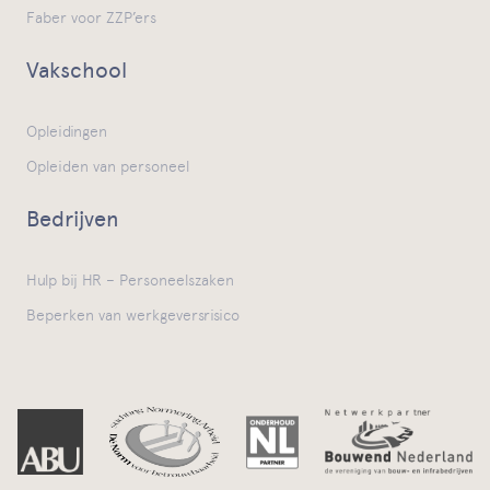
Faber voor ZZP’ers
Vakschool
Opleidingen
Opleiden van personeel
Bedrijven
Hulp bij HR – Personeelszaken
Beperken van werkgeversrisico