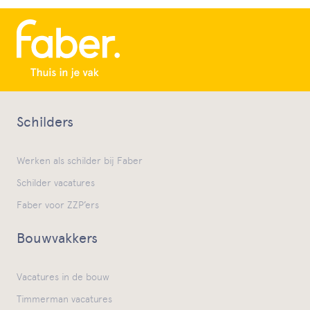
Schilders
Werken als schilder bij Faber
Schilder vacatures
Faber voor ZZP’ers
Bouwvakkers
Vacatures in de bouw
Timmerman vacatures