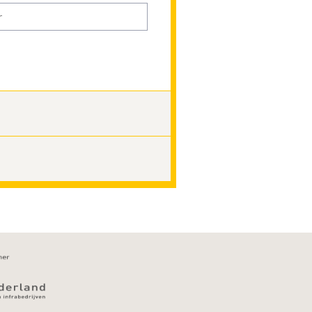
ldig telefoonnummer in
Wijzig stap 2
Bewerk stap 3
m