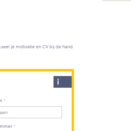
eel je motivatie en CV bij de hand.
Bewerk stap 1
m
Dit veld is verplicht, gelieve dit in te vullen
ummer