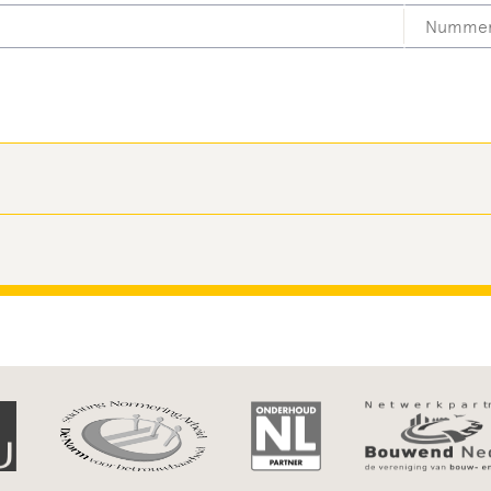
 in te vullen
Vul een ge
Huisnummer
Toevoeging
ata omgaan
 in te vullen
Dit veld is verplicht, gelieve dit in te vullen
Plaatsnaa
e updates over vacatures en ontwikkelingen in mijn vakgebied
aren voor 2 jaar
oord
t.