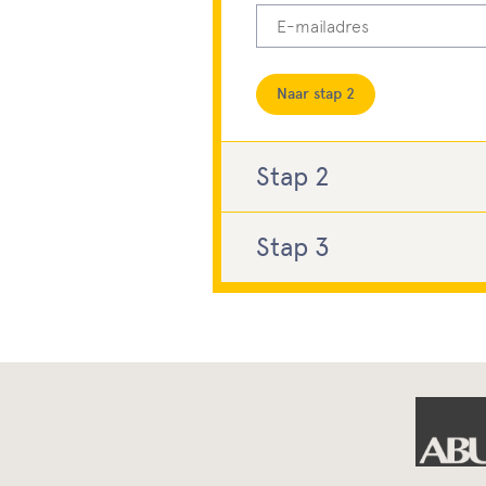
Dit veld is verplicht, gelieve dit
Naar stap 2
Stap 2
Postcode
Stap 3
Bekijk
hier
hoe we met jouw d
Dit veld is verplicht, gelieve dit
Adres
Ik ontvang graag revelant
Je mag mijn gegevens bew
Controleer de AVG en ga akk
Naar stap 3
Bevestig dat u geen robot ben