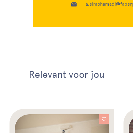
a.elmohamadi@faberp
Relevant voor jou