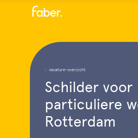
Menu
vacature-overzicht
Schilder voor
particuliere 
Rotterdam