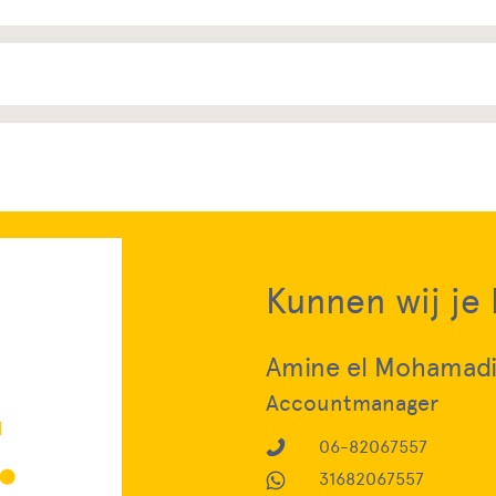
Kunnen wij je
Amine el Mohamad
Accountmanager
06-82067557
31682067557