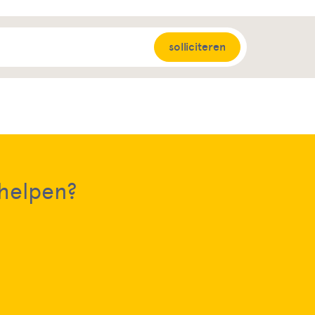
solliciteren
 helpen?
i