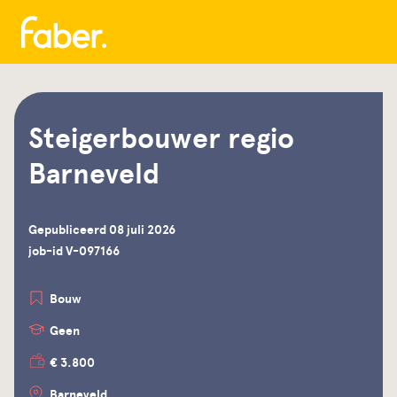
Steigerbouwer regio
Barneveld
Gepubliceerd 08 juli 2026
job-id V-097166
Bouw
Geen
€ 3.800
Barneveld