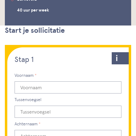
40 uur per week
Start je sollicitatie
Stap 1
Bewerk stap 1
Voornaam
Dit veld is verplicht, gelieve dit in te vullen
Tussenvoegsel
Achternaam