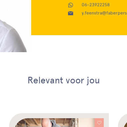
06-23922258
y.feenstra@faberpers
Relevant voor jou