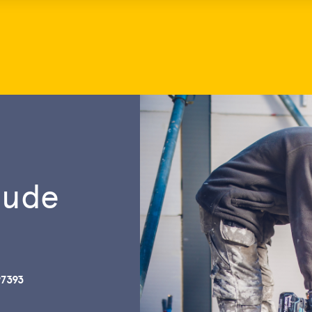
Oude
97393