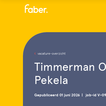
Menu
vacature-overzicht
Timmerman 
Pekela
Gepubliceerd 01 juni 2026
job-id V-0