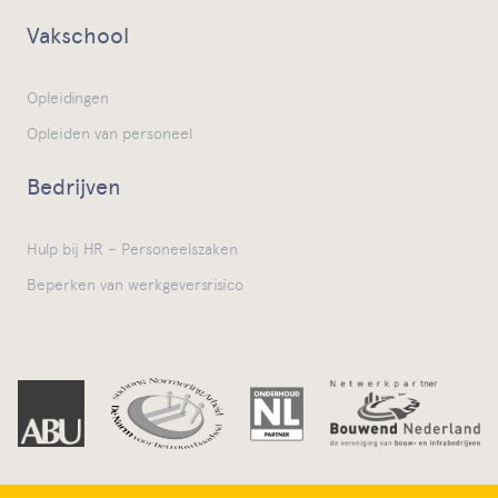
Vakschool
Opleidingen
Opleiden van personeel
Bedrijven
Hulp bij HR – Personeelszaken
Beperken van werkgeversrisico