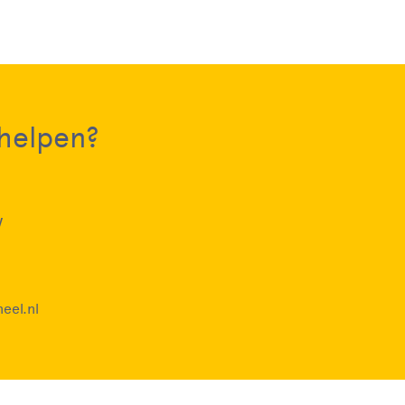
 helpen?
w
eel.nl