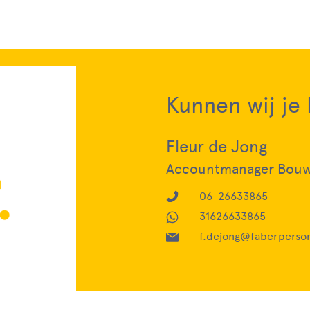
Kunnen wij je
Fleur de Jong
Accountmanager Bou
06-26633865
31626633865
f.dejong@faberperson