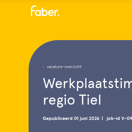
Menu
vacature-overzicht
Werkplaatst
regio Tiel
Gepubliceerd 01 juni 2026
job-id V-0