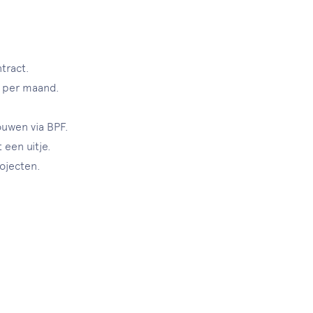
tract.
0 per maand.
ouwen via BPF.
 een uitje.
ojecten.