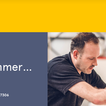
immerman
97306