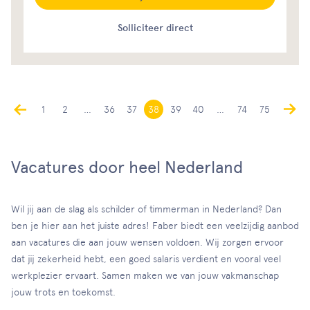
Solliciteer direct
1
2
…
36
37
38
39
40
…
74
75
Vacatures door heel Nederland
Wil jij aan de slag als schilder of timmerman in Nederland? Dan
ben je hier aan het juiste adres! Faber biedt een veelzijdig aanbod
aan vacatures die aan jouw wensen voldoen. Wij zorgen ervoor
dat jij zekerheid hebt, een goed salaris verdient en vooral veel
werkplezier ervaart. Samen maken we van jouw vakmanschap
jouw trots en toekomst.