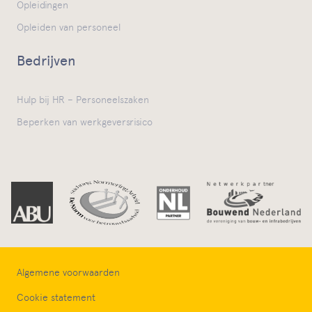
Opleidingen
Opleiden van personeel
Bedrijven
Hulp bij HR – Personeelszaken
Beperken van werkgeversrisico
Algemene voorwaarden
Cookie statement