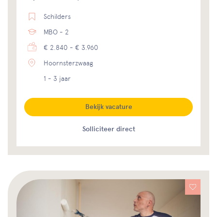
Schilders
MBO - 2
€ 2.840 - € 3.960
Hoornsterzwaag
1 - 3 jaar
Bekijk vacature
Solliciteer direct