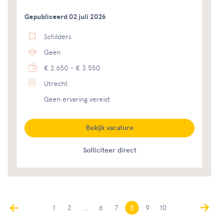
Gepubliceerd 02 juli 2026
Schilders
Geen
€ 2.650 - € 3.550
Utrecht
Geen ervaring vereist
Bekijk vacature
Solliciteer direct
1
2
…
6
7
8
9
10