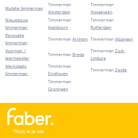
Timmerman
Timmerman
Mutatie timmerman
Amsterdam
Hoogeveen
Nieuwbouw
Timmerman
Timmerman
timmerman
Apeldoorn
Rotterdam
Renovatie
Timmerman
Arnhem
Timmerman
Vlissingen
timmerman
Voorman /
Timmerman
Zuid-
Timmerman
Breda
leermeester
Limburg
Werkplaats
Timmerman
Timmerman
Zwolle
timmerman
Eindhoven
Timmerman
Groningen