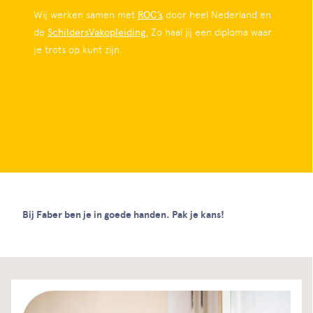
Wij werken samen met
ROC’s
door heel Nederland en
de
SchildersVakopleiding.
Zo haal jij een diploma waar
je trots op kunt zijn.
Bij Faber ben je in goede handen. Pak je kans!