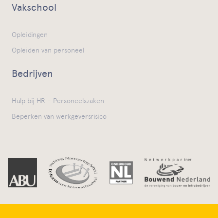
Vakschool
Opleidingen
Opleiden van personeel
Bedrijven
Hulp bij HR – Personeelszaken
Beperken van werkgeversrisico