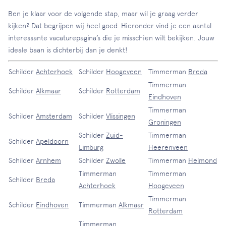
Ben je klaar voor de volgende stap, maar wil je graag verder
kijken? Dat begrijpen wij heel goed. Hieronder vind je een aantal
interessante vacaturepagina’s die je misschien wilt bekijken. Jouw
ideale baan is dichterbij dan je denkt!
Schilder
Achterhoek
Schilder
Hoogeveen
Timmerman
Breda
Timmerman
Schilder
Alkmaar
Schilder
Rotterdam
Eindhoven
Timmerman
Schilder
Amsterdam
Schilder
Vlissingen
Groningen
Schilder
Zuid-
Timmerman
Schilder
Apeldoorn
Limburg
Heerenveen
Schilder
Arnhem
Schilder
Zwolle
Timmerman
Helmond
Timmerman
Timmerman
Schilder
Breda
Achterhoek
Hoogeveen
Timmerman
Schilder
Eindhoven
Timmerman
Alkmaar
Rotterdam
Timmerman