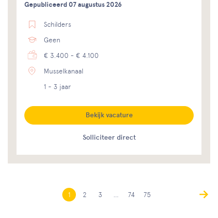
Gepubliceerd 07 augustus 2026
Schilders
Geen
€ 3.400 - € 4.100
Musselkanaal
1 - 3 jaar
Bekijk vacature
Solliciteer direct
1
2
3
…
74
75