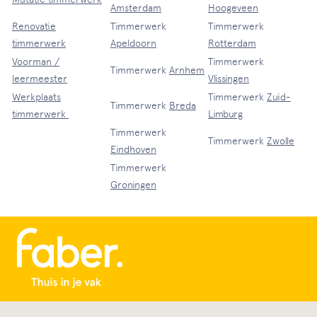
Amsterdam
Hoogeveen
Renovatie
Timmerwerk
Timmerwerk
timmerwerk
Apeldoorn
Rotterdam
Voorman /
Timmerwerk
Timmerwerk
Arnhem
leermeester
Vlissingen
Werkplaats
Timmerwerk
Zuid-
Timmerwerk
Breda
timmerwerk
Limburg
Timmerwerk
Timmerwerk
Zwolle
Eindhoven
Timmerwerk
Groningen