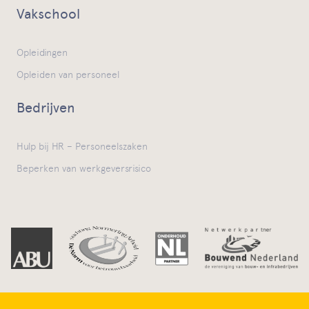
Vakschool
Opleidingen
Opleiden van personeel
Bedrijven
Hulp bij HR – Personeelszaken
Beperken van werkgeversrisico