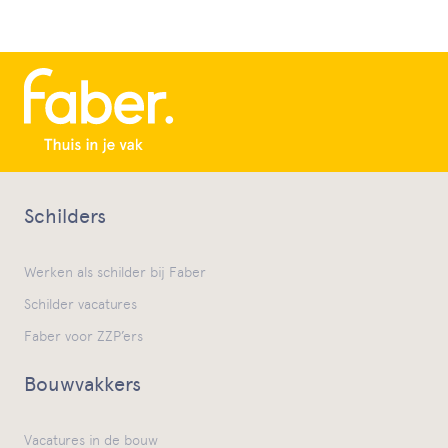
Schilders
Werken als schilder bij Faber
Schilder vacatures
Faber voor ZZP’ers
Bouwvakkers
Vacatures in de bouw