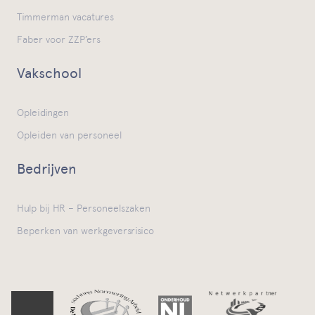
Timmerman vacatures
Faber voor ZZP’ers
Vakschool
Opleidingen
Opleiden van personeel
Bedrijven
Hulp bij HR – Personeelszaken
Beperken van werkgeversrisico