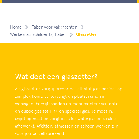
Faber voor vakkrachten
Glaszetter
Werken als schilder bij Faber
Wat doet een glaszetter
?
Als glaszetter zorg jij ervoor dat elk stuk glas perfect op
zijn plek komt. Je vervangt en plaatst ramen in
woningen, bedrijfspanden en monumenten: van enkel-
en dubbelglas tot HR+ en speciaal glas. Je meet in,
snijdt op maat en zorgt dat alles waterpas en strak is
afgewerkt. Afkitten, afmessen en schoon werken zijn
voor jou vanzelfsprekend.