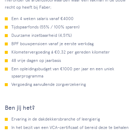
Hieronder de arbeidsvoorwaarden waar een vakman in de bouw
recht op heeft bij Faber;
Een 4 weken salaris vanaf €4000
Tijdspaarfonds (55% / 100% sparen)
Duurzame inzetbaarheid (4,51%)
BPF bouwpensioen vanaf je eerste werkdag
Kilometervergoeding á €0,32 per gereden kilometer
48 vrije dagen op jaarbasis
Een opleidingsbudget van €1000 per jaar en een uniek
spaarprogramma
Vergoeding aanvullende zorgverzekering
Ben jij het?
Ervaring in de dakdekkersbranche of leergierig
In het bezit van een VCA-certificaat of bereid deze te behalen