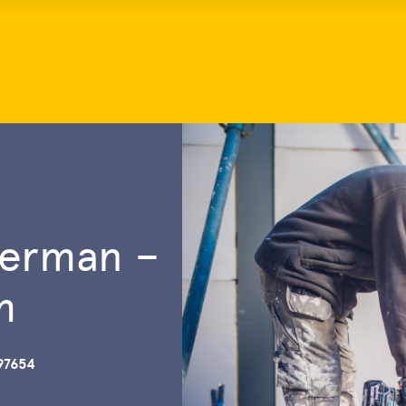
erman –
m
97654