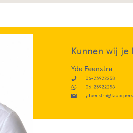
Kunnen wij je
Yde Feenstra
06-23922258
06-23922258
y.feenstra@faberpers