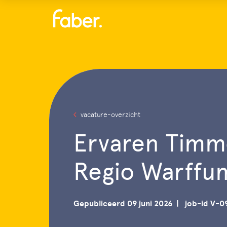
Menu
vacature-overzicht
Ervaren Timm
Regio Warffu
Gepubliceerd 09 juni 2026
job-id V-0