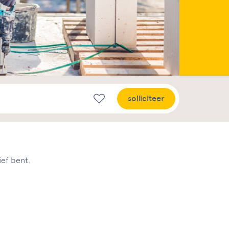
solliciteer
ief bent.