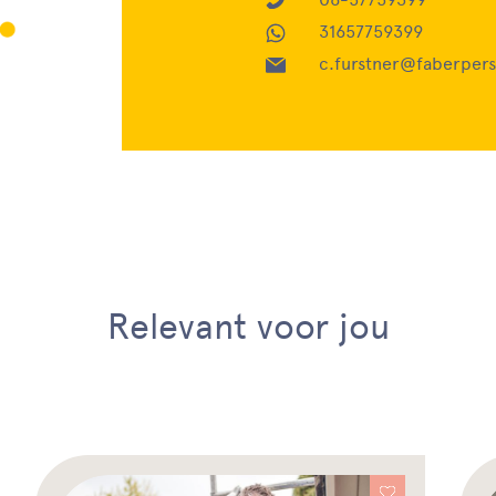
31657759399
c.furstner@faberpers
Relevant voor jou