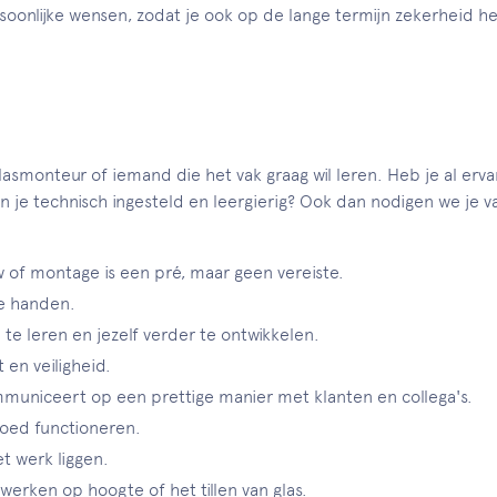
rsoonlijke wensen, zodat je ook op de lange termijn zekerheid h
smonteur of iemand die het vak graag wil leren. Heb je al erva
e technisch ingesteld en leergierig? Ook dan nodigen we je van 
w of montage is een pré, maar geen vereiste.
je handen.
e leren en jezelf verder te ontwikkelen.
 en veiligheid.
ommuniceert op een prettige manier met klanten en collega's.
goed functioneren.
t werk liggen.
werken op hoogte of het tillen van glas.