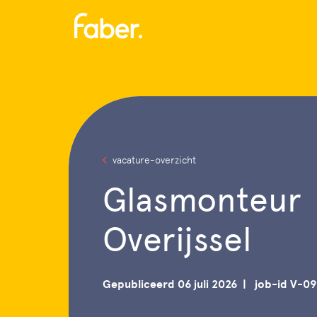
Menu
vacature-overzicht
Glasmonteur
Overijssel
Gepubliceerd 06 juli 2026
job-id V-09