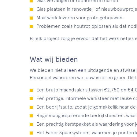
Glas vervangen of repareren in huizen.
Glas plaatsen in renovatie- of nieuwbouwproj
Maatwerk leveren voor grote gebouwen.
Problemen zoals houtrot oplossen als dat nodig
Bij elk project zorg je ervoor dat het werk netjes
Wat wij bieden
We bieden niet alleen een uitdagende en afwissele
Personeel waarderen we jouw inzet en groei. Dit
Een bruto maandsalaris tussen €2.750 en €4.000
Een prettige, informele werksfeer met leuke co
Een bedrijfsauto, zodat je gemakkelijk naar de
Regelmatig inspirerende bedrijfsfeesten, waar
Een prachtig kerstpakket als waardering voor 
Het Faber Spaarsysteem, waarmee je punten ku