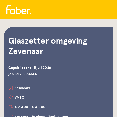
Glaszetter omgeving
Zevenaar
Gepubliceerd 13 juli 2026
job-id V-090644
Schilders
VMBO
€ 2.400 - € 4.000
Zevenaar, Arnhem, Doetinchem