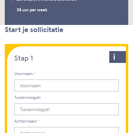
38 uur per week
Start je sollicitatie
Stap 1
Bewerk stap 1
Voornaam
Dit veld is verplicht, gelieve dit in te vullen
Tussenvoegsel
Achternaam