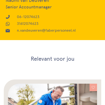
Naomi van Deuveren
Senior Accountmanager
06-12074623
31612074623
n.vandeuveren@faberpersoneel.nl
Relevant voor jou