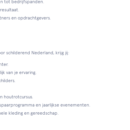
en tot bedrijfspanden.
resultaat.
tners en opdrachtgevers.
r schilderend Nederland, krijg jij:
nter.
jk van je ervaring.
hilders.
n houtrotcursus.
n spaarprogramma en jaarlijkse evenementen.
onele kleding en gereedschap.