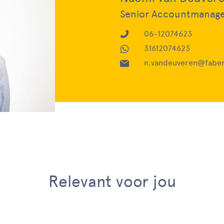
Senior Accountmanag
06-12074623
31612074623
n.vandeuveren@faber
Relevant voor jou