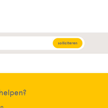
solliciteren
 helpen?
en