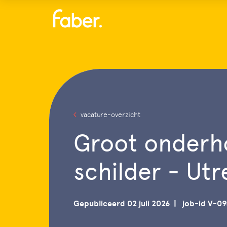
Menu
vacature-overzicht
Groot onder
schilder - Ut
Gepubliceerd 02 juli 2026
job-id V-0