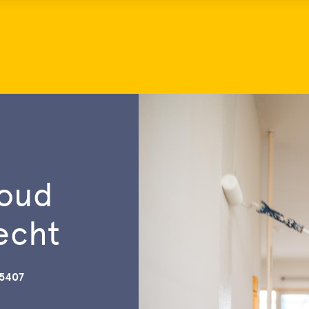
houd
recht
95407