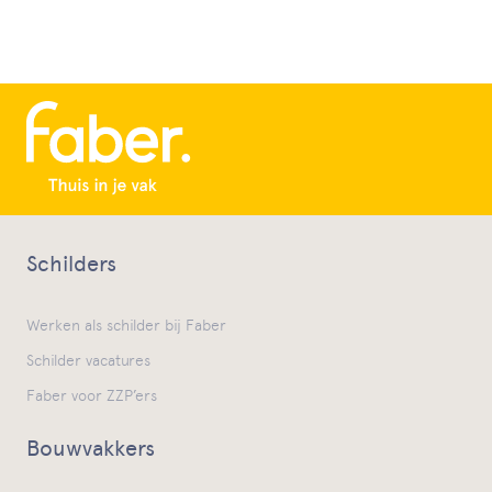
Schilders
Werken als schilder bij Faber
Schilder vacatures
Faber voor ZZP’ers
Bouwvakkers