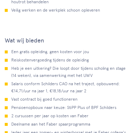
houtrot behandelen
Veilig werken en de werkplek schoon opleveren
Wat wij bieden
Een gratis opleiding, geen kosten voor jou
Reiskostenvergoeding tijdens de opleiding
Heb je een uitkering? Die loopt door tijdens scholing en stage
(14 weken), via samenwerking met het UWV
Salaris conform Schilders CAO na het traject, opbouwend:
€14,71/uur na jaar 1, €18,18/uur na jaar 2
Vast contract bij goed functioneren
Pensioenopbouw naar keuze: StiPP Plus of BPF Schilders
2 cursussen per jaar op kosten van Faber
Deelname aan het Faber spaarprogramma
Ieder jaar een zomer- en winterborrel met je Faber collega's