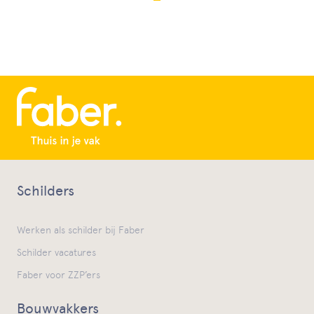
Schilders
Werken als schilder bij Faber
Schilder vacatures
Faber voor ZZP’ers
Bouwvakkers