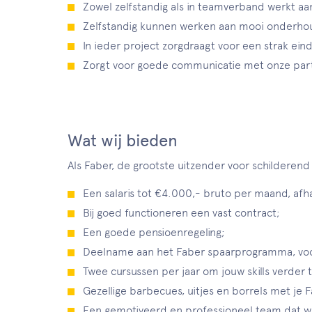
Zowel zelfstandig als in teamverband werkt aa
Zelfstandig kunnen werken aan mooi onderho
In ieder project zorgdraagt voor een strak eind
Zorgt voor goede communicatie met onze par
Wat wij bieden
Als Faber, de grootste uitzender voor schilderend N
Een salaris tot €4.000,- bruto per maand, afh
Bij goed functioneren een vast contract;
Een goede pensioenregeling;
Deelname aan het Faber spaarprogramma, voor
Twee cursussen per jaar om jouw skills verder 
Gezellige barbecues, uitjes en borrels met je F
Een gemotiveerd en professioneel team dat w