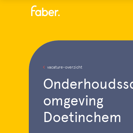
Menu
vacature-overzicht
Onderhoudssc
omgeving
Doetinchem