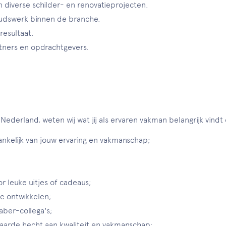
n diverse schilder- en renovatieprojecten.
udswerk binnen de branche.
resultaat.
tners en opdrachtgevers.
ederland, weten wij wat jij als ervaren vakman belangrijk vindt e
ankelijk van jouw ervaring en vakmanschap;
 leuke uitjes of cadeaus;
te ontwikkelen;
aber-collega's;
aarde hecht aan kwaliteit en vakmanschap;