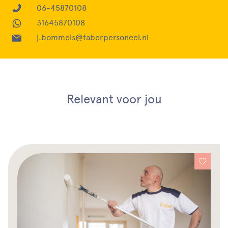
06-45870108
31645870108
j.bommels@faberpersoneel.nl
Relevant voor jou