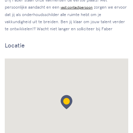
B!ij Faber staan onze vakmensen de eerste plaats! Met
persoonlijke aandacht en een
zorgen we ervoor
vast contactpersoon
dat jij als onderhoudsschilder alle ruimte hebt om je
vakkundigheid uit te breiden. Ben jij klaar om jouw talent verder
te ontwikkelen!? Wacht niet langer en solliciteer bij Faber
Locatie