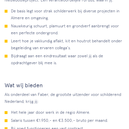
nieuwbouwproject. Een verantwoordelijke rol dus, waarin jij:
De basis legt voor strak schilderwerk bij diverse projecten in
Almere en omgeving.
Nauwkeurig schuurt, plamuurt en grondverf aanbrengt voor
een perfecte ondergrond.
Leert hoe je vakkundig aflakt, kit en houtrot behandelt onder
begeleiding van ervaren collega's.
Bijdraagt aan een eindresultaat waar zowel jij als de
opdrachtgever blij mee is.
Wat wij bieden
Als onderdeel van Faber, de grootste uitzender voor schilderend
Nederland, krijg jij:
Het hele jaar door werk in de regio Almere.
Salaris tussen €1.950,- en €3.500,- bruto per maand.
Bij goed functioneren een vast contract.