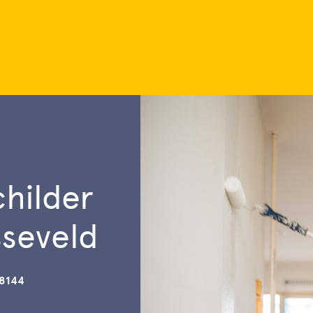
childer
sseveld
98144