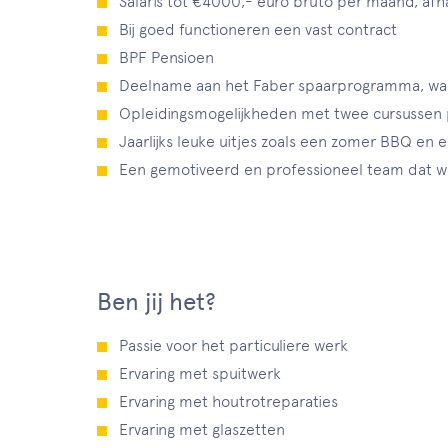
Salaris tot €4000,- euro bruto per maand, afh
Bij goed functioneren een vast contract
BPF Pensioen
Deelname aan het Faber spaarprogramma, waarb
Opleidingsmogelijkheden met twee cursussen pe
Jaarlijks leuke uitjes zoals een zomer BBQ en
Een gemotiveerd en professioneel team dat w
Ben jij het?
Passie voor het particuliere werk
Ervaring met spuitwerk
Ervaring met houtrotreparaties
Ervaring met glaszetten