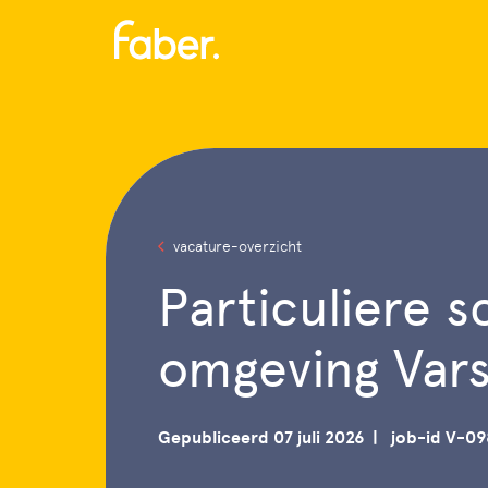
Menu
vacature-overzicht
Particuliere s
omgeving Var
Gepubliceerd 07 juli 2026
job-id V-0