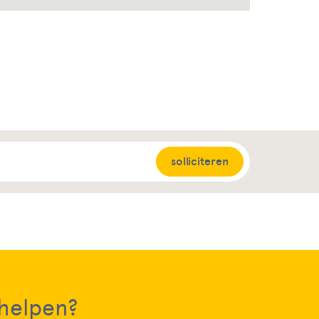
solliciteren
 helpen?