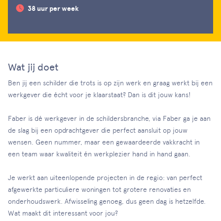
38 uur per week
Wat jij doet
Ben jij een schilder die trots is op zijn werk en graag werkt bij een
werkgever die écht voor je klaarstaat? Dan is dit jouw kans!
Faber is dé werkgever in de schildersbranche, via Faber ga je aan
de slag bij een opdrachtgever die perfect aansluit op jouw
wensen. Geen nummer, maar een gewaardeerde vakkracht in
een team waar kwaliteit én werkplezier hand in hand gaan.
Je werkt aan uiteenlopende projecten in de regio: van perfect
afgewerkte particuliere woningen tot grotere renovaties en
onderhoudswerk. Afwisseling genoeg, dus geen dag is hetzelfde.
Wat maakt dit interessant voor jou?