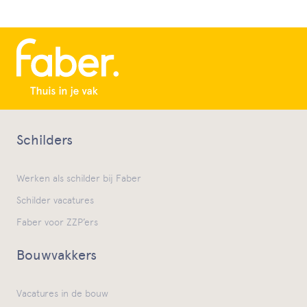
Schilders
Werken als schilder bij Faber
Schilder vacatures
Faber voor ZZP’ers
Bouwvakkers
Vacatures in de bouw