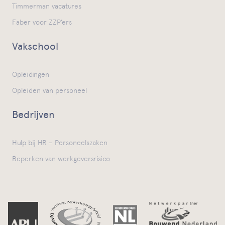
Timmerman vacatures
Faber voor ZZP’ers
Vakschool
Opleidingen
Opleiden van personeel
Bedrijven
Hulp bij HR – Personeelszaken
Beperken van werkgeversrisico