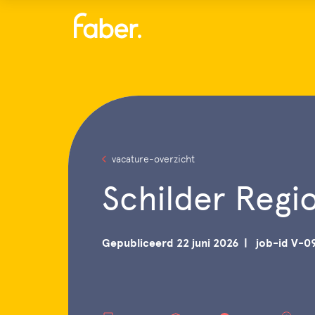
Menu
vacature-overzicht
Schilder Reg
Gepubliceerd 22 juni 2026
job-id V-0