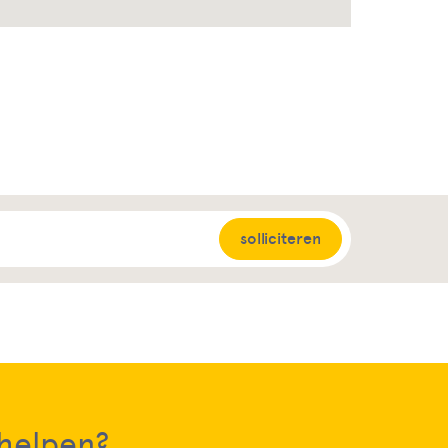
solliciteren
 helpen?