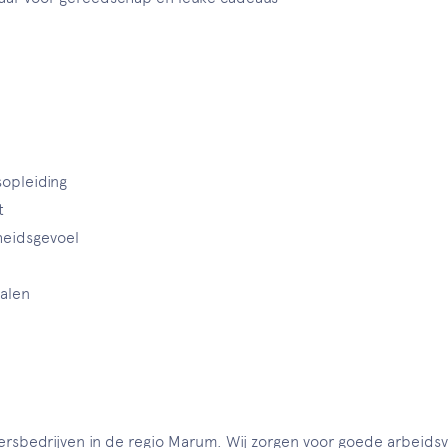
sopleiding
t
heidsgevoel
halen
ldersbedrijven in de regio Marum. Wij zorgen voor goede arbeid