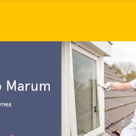
io Marum
97955