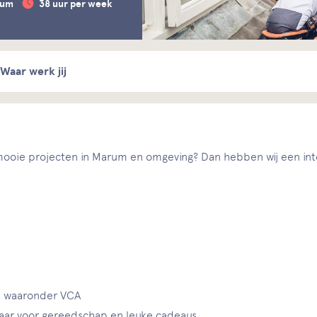
rum
38 uur per week
Waar werk jij
n mooie projecten in Marum en omgeving? Dan hebben wij een int
r, waaronder VCA
ar voor gereedschap en leuke cadeaus