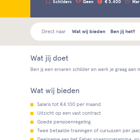
Schilders
Geen
€ 3.400
Ma
Direct naar
Wat wij bieden
Ben jij het?
Wat jij doet
Ben jij een ervaren schilder en werk je graag aa
Wat wij bieden
Salaris tot €4.100 per maand
Uitzicht op een vast contract
Goede pensioenregeling
Twee betaalde trainingen of cursussen per jaa
Deelname aan het Faber spaarprogramma; spa