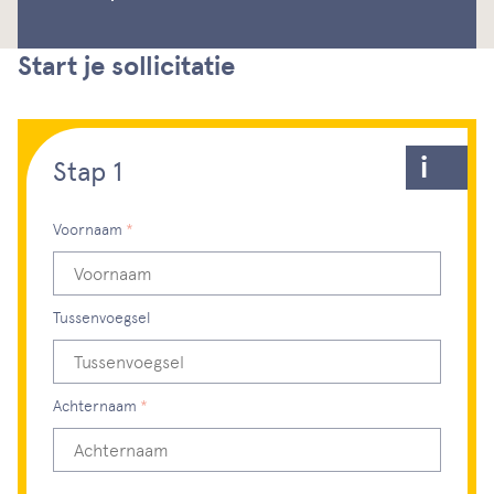
Start je sollicitatie
Stap 1
Bewerk stap 1
Voornaam
Dit veld is verplicht, gelieve dit in te vullen
Tussenvoegsel
Achternaam