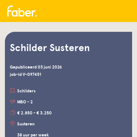
Schilder Susteren
Gepubliceerd 03 juni 2026
job-id V-097451
Schilders
MBO - 2
€ 2.850 - € 3.250
Susteren
38 uur per week