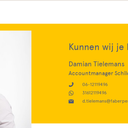
Kunnen wij je
Damian Tielemans
Accountmanager Schil
06-12119496
31612119496
d.tielemans@faberper