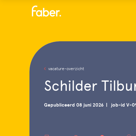
Menu
vacature-overzicht
Schilder Tilbu
Gepubliceerd 08 juni 2026
job-id V-0