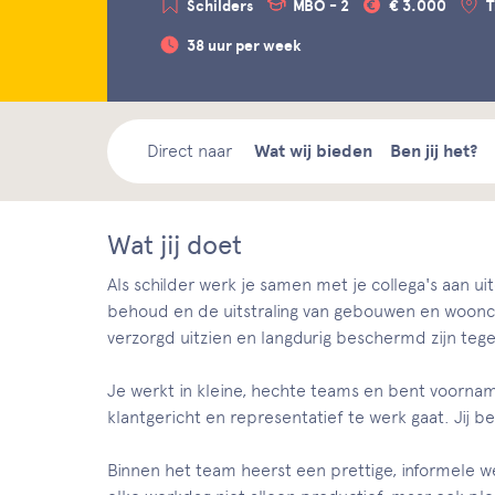
Schilders
MBO - 2
€ 3.000
T
38 uur per week
Direct naar
Wat wij bieden
Ben jij het?
Wat jij doet
Als schilder werk je samen met je collega's aan 
behoud en de uitstraling van gebouwen en woonco
verzorgd uitzien en langdurig beschermd zijn tege
Je werkt in kleine, hechte teams en bent voorname
klantgericht en representatief te werk gaat. Jij b
Binnen het team heerst een prettige, informele wer