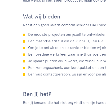
elke werkdag niet alleen productief, maar ook ple
Wat wij bieden
Naast een goed salaris conform schilder CAO bied
De mooiste projecten om jezelf te ontwikkele
Een maandsalaris tussen de € 2.500,- en € 4.
Om je te ontwikkelen als schilder bieden wij d
Een prettige werksfeer waar jij je thuis voelt e
Je spaart punten als je werkt, die wissel je in
Een zomergeschenk, een kerstpakket en een k
Een vast contactpersoon, wij zijn er voor jou als
Ben jij het?
Ben jij iemand die het niet erg vindt om zijn han