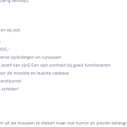
zierig verloopt.
en wij ook:
n
000,-
iverse opleidingen en cursussen
n jezelf kan zijn$ Een vast contract bij goed functioneren
 voor de mooiste en leukste cadeaus
erstborrel
 schilder!
den uit de mouwen te steken maar ook humor en plezier belangrijk