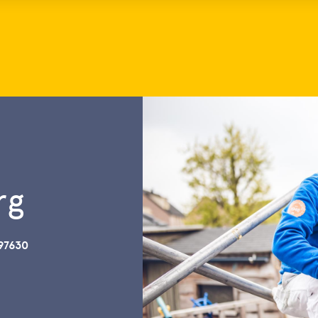
rg
97630