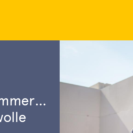
immerman
olle