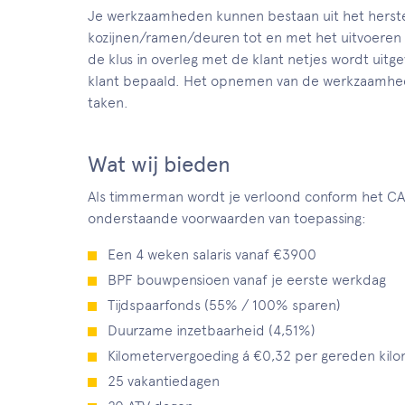
Je werkzaamheden kunnen bestaan uit het herstell
kozijnen/ramen/deuren tot en met het uitvoeren 
de klus in overleg met de klant netjes wordt uitge
klant bepaald. Het opnemen van de werkzaamhede
taken.
Wat wij bieden
Als timmerman wordt je verloond conform het CA
onderstaande voorwaarden van toepassing:
Een 4 weken salaris vanaf €3900
BPF bouwpensioen vanaf je eerste werkdag
Tijdspaarfonds (55% / 100% sparen)
Duurzame inzetbaarheid (4,51%)
Kilometervergoeding á €0,32 per gereden kil
25 vakantiedagen