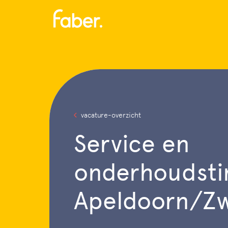
Menu
vacature-overzicht
Service en
onderhoudst
Apeldoorn/Zw