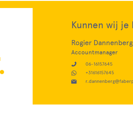
Kunnen wij je
Rogier Dannenberg
Accountmanager
06-16157645
+31616157645
r.dannenberg@faberp