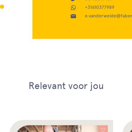
+31610377989
e.vanderweide@faber
Relevant voor jou