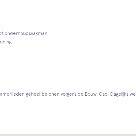
n of onderhoudsvakman
ouding
timmerlieden geheel belonen volgens de Bouw-Cao. Dagelijks w