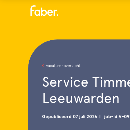
Menu
vacature-overzicht
Service Tim
Leeuwarden
Gepubliceerd 07 juli 2026
job-id V-09