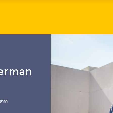
merman
8151