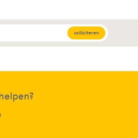
solliciteren
 helpen?
e