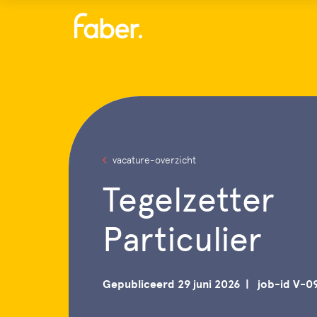
Menu
vacature-overzicht
Tegelzetter
Particulier
Gepubliceerd 29 juni 2026
job-id V-0