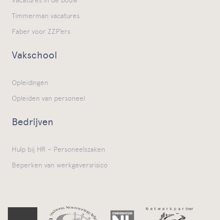
Vacatures in de bouw
Timmerman vacatures
Faber voor ZZP’ers
Vakschool
Opleidingen
Opleiden van personeel
Bedrijven
Hulp bij HR – Personeelszaken
Beperken van werkgeversrisico