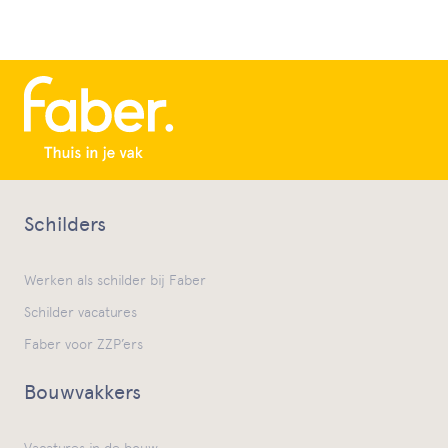
Schilders
Werken als schilder bij Faber
Schilder vacatures
Faber voor ZZP’ers
Bouwvakkers