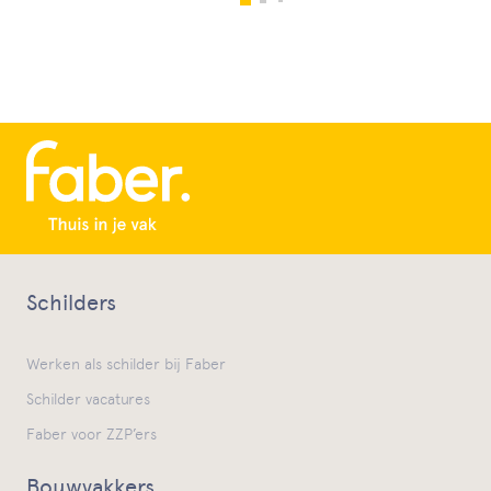
Schilders
Werken als schilder bij Faber
Schilder vacatures
Faber voor ZZP’ers
Bouwvakkers