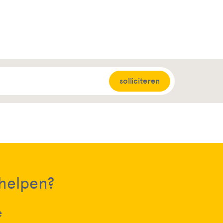
solliciteren
 helpen?
e