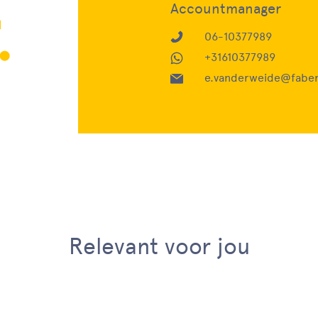
Accountmanager
06-10377989
+31610377989
e.vanderweide@faber
Relevant voor jou