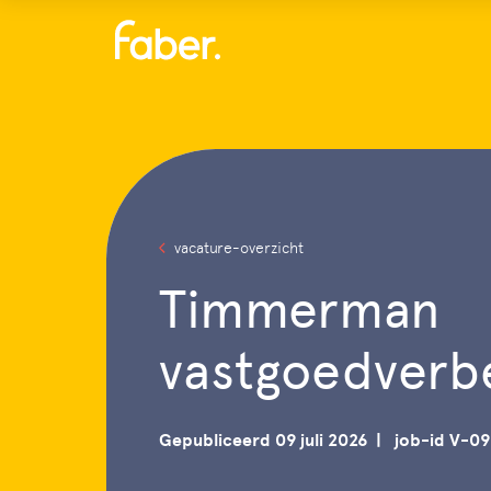
Menu
vacature-overzicht
Timmerman
vastgoedverb
Gepubliceerd 09 juli 2026
job-id V-09