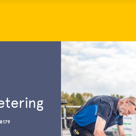
etering
8179