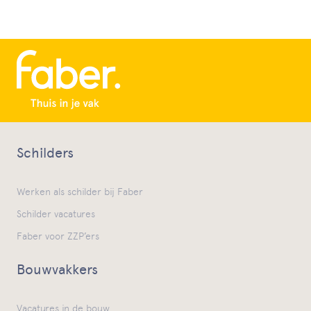
Schilders
Werken als schilder bij Faber
Schilder vacatures
Faber voor ZZP’ers
Bouwvakkers
Vacatures in de bouw