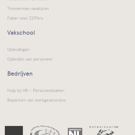
Timmerman vacatures
Faber voor ZZP’ers
Vakschool
Opleidingen
Opleiden van personeel
Bedrijven
Hulp bij HR – Personeelszaken
Beperken van werkgeversrisico